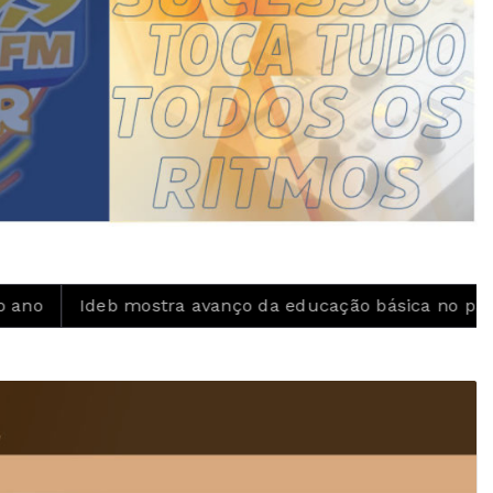
stra avanço da educação básica no país
Inscrições 