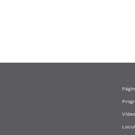
Págin
Prog
Víde
Locu