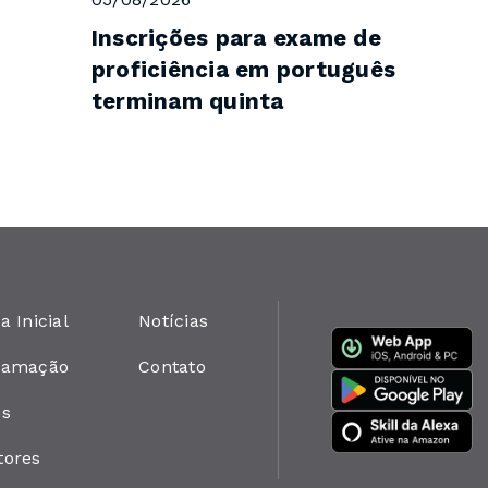
Inscrições para exame de
proficiência em português
terminam quinta
a Inicial
Notícias
ramação
Contato
os
tores